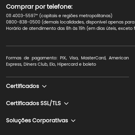
Comprar por telefone:
011 4003-5597* (capitais e regiões metropolitanas)
0800-838-0500 (demais localidades, disponível apenas para t
Horário de atendimento das 8h às 19h (em dias úteis, exceto f
Formas de pagamento: PIX, Visa, MasterCard, American
Express, Diners Club, Elo, Hipercard e boleto
Certificados
Monte seu certificado
Certificados SSL/TLS
Pessoa Física (e-CPF)
Para blogs e sites de conteúdo
Pessoa Jurídica (e-CNPJ)
Soluções Corporativas
Para sites de pequeno ou médio porte com transação de
Token (Mídia Criptográfica)
Soluções para o setor financeiro
dados sensíveis