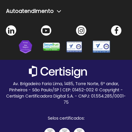
Problemas com senha do certificado
A Certisign
Autoatendimento
Seja Parceiro
Agendamento de certificado
Trabalhe Conosco
Instalação de certificado
Certisign Club
Meus pedidos
Blog
Teste seu certificado
Av. Brigadeiro Faria Lima, 1485, Torre Norte, 6º andar,
Pinheiros - São Paulo/SP | CEP:
01452-002 © Copyright -
Certisign Certificadora Digital S.A. - CNPJ: 01.554.285/0001-
75
Selos certificados: