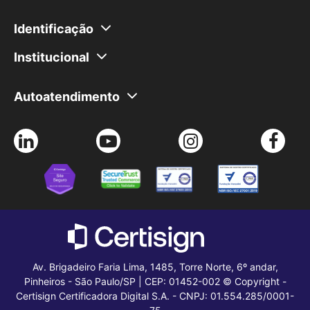
Ouvidoria
Para sites com transações de dados sensíveis e com
Renovação de certificado
Soluções para educação
Planos e preços
subdomínios.
Esqueci minha senha
Identificação
Teste seu certificado
Verificador de assinatura
Como fazer um agendamento de certificado
Institucional
Agendamento de certificado
Problemas com senha do certificado
A Certisign
Autoatendimento
Seja Parceiro
Agendamento de certificado
Trabalhe Conosco
Instalação de certificado
Certisign Club
Meus pedidos
Blog
Teste seu certificado
Av. Brigadeiro Faria Lima, 1485, Torre Norte, 6º andar,
Pinheiros - São Paulo/SP | CEP:
01452-002 © Copyright -
Certisign Certificadora Digital S.A. - CNPJ: 01.554.285/0001-