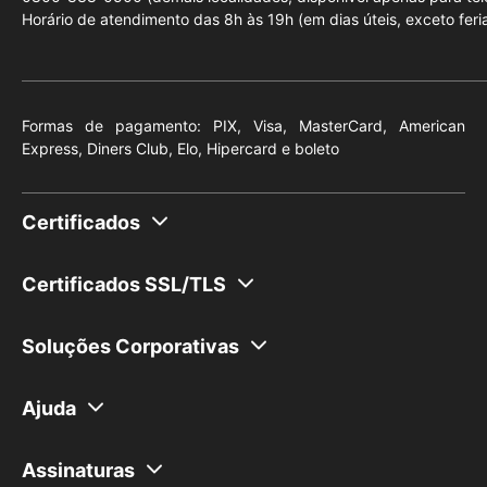
Horário de atendimento das 8h às 19h (em dias úteis, exceto feri
Formas de pagamento: PIX, Visa, MasterCard, American
Express, Diners Club, Elo, Hipercard e boleto
Certificados
Monte seu certificado
Certificados SSL/TLS
Pessoa Física (e-CPF)
Para blogs e sites de conteúdo
Pessoa Jurídica (e-CNPJ)
Soluções Corporativas
Para sites de pequeno ou médio porte com transação de
Token (Mídia Criptográfica)
Soluções para o setor financeiro
dados sensíveis
Ajuda
Cartão (Mídia Criptográfica)
Soluções para o setor de saúde
Para e-commerces e lojas de grande porte com transação de
Central de Ajuda
dados sensíveis.
Leitora (Mídia Criptográfica)
Soluções para o Governo
Assinaturas