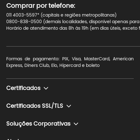
Comprar por telefone:
011 4003-5597* (capitais e regiões metropolitanas)
0800-838-0500 (demais localidades, disponível apenas para t
Horário de atendimento das 8h às 19h (em dias úteis, exceto f
Formas de pagamento: PIX, Visa, MasterCard, American
Express, Diners Club, Elo, Hipercard e boleto
Certificados
Monte seu certificado
Certificados SSL/TLS
Pessoa Física (e-CPF)
Para blogs e sites de conteúdo
Pessoa Jurídica (e-CNPJ)
Soluções Corporativas
Para sites de pequeno ou médio porte com transação de
Token (Mídia Criptográfica)
Soluções para o setor financeiro
dados sensíveis