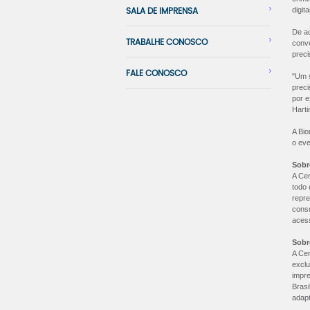
digit
SALA DE IMPRENSA
De ac
TRABALHE CONOSCO
conve
preci
FALE CONOSCO
"Um s
preci
por e
Harti
A Bio
o eve
Sobr
A Cer
todo 
repre
consu
aces
Sobr
A Cer
exclu
impre
Brasi
adap