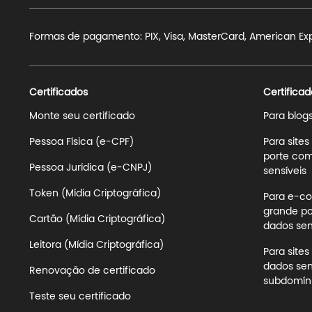
Formas de pagamento: PIX, Visa, MasterCard, American Expre
Certificados
Certificad
Monte seu certificado
Para blog
Pessoa Física (e-CPF)
Para site
porte com
Pessoa Jurídica (e-CNPJ)
sensíveis
Token (Mídia Criptográfica)
Para e-co
grande po
Cartão (Mídia Criptográfica)
dados sens
Leitora (Mídia Criptográfica)
Para site
dados sen
Renovação de certificado
subdomíni
Teste seu certificado