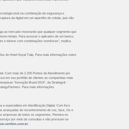
 tecnologia está na combinação da segurança e
captura da digital em um aparelho de celular, que não
chega ao mercado mostrando que qualquer segmento que
mesmo tempo. Para acessar o aplicativo de um banco,
tões e tokens com combinações numéricas", explica
ções do Hotel Hoyal Tulip. Para mais informações sobre
igital. Com mais de 2.200 Pontos de Atendimento por
ossui em seu portfólio de clientes as companhias mais
esquisas “Inovação Brasil 2016”, da Strategy& -
rategyPartners. Para mais informações
a e especialista em Identificação Digital. Com foco
gias avançadas de reconhecimento de voz, face, íris e
r às empresas de todos os segmentos. Pioneira no
o serviço por meio de consultas e não precisam se
w.certibio.com.br
.