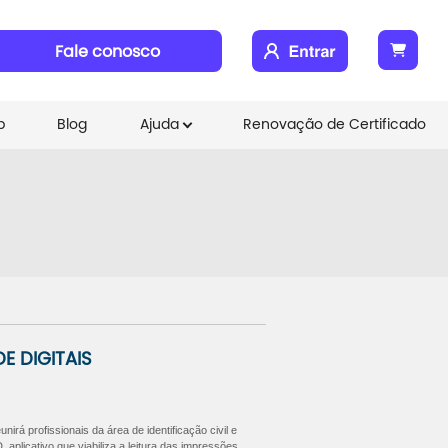
Fale conosco
b
Blog
Ajuda
Renovação de Certificado
E DIGITAIS
nirá profissionais da área de identificação civil e
, aplicativo que viabiliza a leitura das impressões