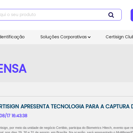
dentificação
Soluções Corporativas
Certisign Clu
ENSA
RTISIGN APRESENTA TECNOLOGIA PARA A CAPTURA D
08/17 16:43:38
tisign, por meio da unidade de negócio Certibio, participa do Biometrics Hitech, evento que reu
nal, nos dias 29, 30 e 31 de agosto, em Brasília. Na ocasião, será apresentado o MultifingerID