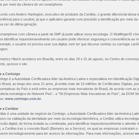
ais por meio da câmera de um smartphone.
ordo com Anders Hartington, executivo de produtos da Certibio, o grande diferencial desta
niência para o usuário, já que o aplicativo garante com precisão a identificação por meio da 
sa ser de última geração.
martphone com câmera a partir de 5MP já pode utilizar essa tecnologia. O MultifingerID 
se identificar inquestionavelmente um usuário pode oferecer segurança e conveniência ao 
xemplo, o usuário só precisa usar sua digital, sem ter que decorar senhas ou carregar car
ngton.
metrics Hitech acontece em Brasília, entre os dias 29 e 31 de agosto, no Centro de conven
nto, acesse o site.
e a Certisign
tisign é a Autoridade Certificadora líder da América Latina e especialista em Identificação D
o Brasil, ao longo dos seus 21 anos, já emitiu mais de 10 milhões de Certificados Digitais, p
sentativas do País e está entre as empresas mais inovadoras do Brasil, de acordo com as p
ltoria estratégica do Network PwC-, e "50 Empresas Mais Inovadoras do País", da DOM St
se:
www.certisign.com.br
.
e a Certibio
tibio é uma unidade de negócio da Certisign, a Autoridade Certificadora líder da América Latin
sivo na validação da identidade por meio da tecnologia biométrica, a Certibio utiliza tecnolo
ssão digital, de forma isolada ou combinada, para identificar inquestionavelmente e atende
l, a Certibio traz o conceito BaaS (Biometry as a Service), no qual as empresas contratam 
tarem tecnologicamente para ter acesso às informações. Para mais informações, acesse
ww