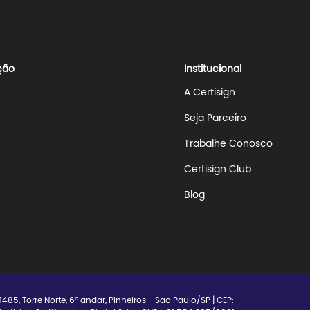
ção
Institucional
A Certisign
Seja Parceiro
Trabalhe Conosco
Certisign Club
Blog
 1485, Torre Norte, 6º andar, Pinheiros - São Paulo/SP | CEP: