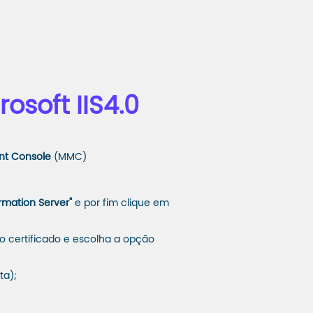
osoft IIS4.0
nt Console
(MMC)
ormation Server"
e por fim clique em
o certificado e escolha a opção
ta);