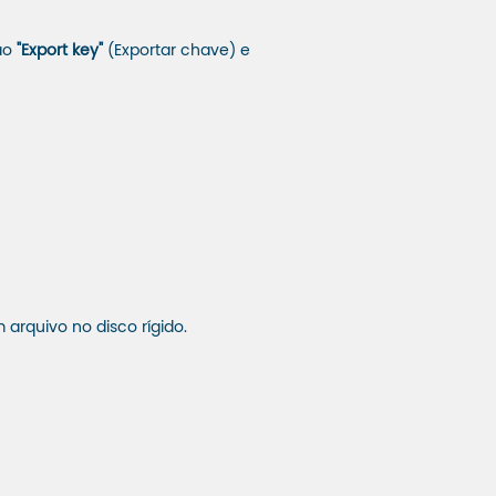
ão
"Export key"
(Exportar chave) e
rquivo no disco rígido.