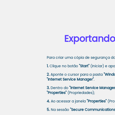
Exportando 
Para criar uma cópia de segurança do c
1.
Clique no botão
"Start"
(Iniciar) e ap
2.
Aponte o cursor para a pasta
"Windo
"Internet Service Manager"
.
3.
Dentro do
"Internet Service Manager
"Properties"
(Propriedades);
4.
Ao acessar a janela
"Properties"
(Pro
5.
Na sessão
"Secure Communications