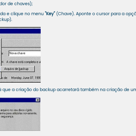
dor de chaves);
ada e clique no menu
"Key"
(Chave). Aponte o cursor para a opç
ckup).
que a criação do backup acarretará também na criação de um a