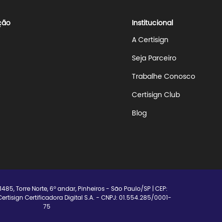
ção
Institucional
A Certisign
Seja Parceiro
Trabalhe Conosco
Certisign Club
Blog
 1485, Torre Norte, 6º andar, Pinheiros - São Paulo/SP | CEP:
rtisign Certificadora Digital S.A. - CNPJ: 01.554.285/0001-
75