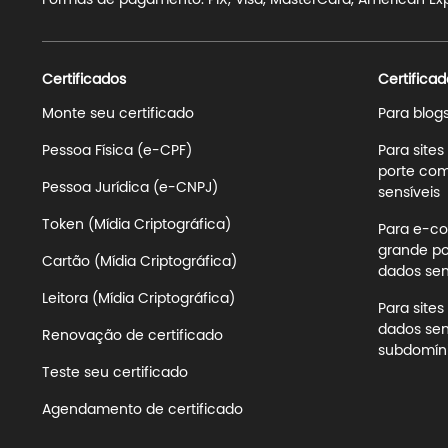
Formas de pagamento: PIX, Visa, MasterCard, American Expre
Certificados
Certificad
Monte seu certificado
Para blog
Pessoa Física (e-CPF)
Para site
porte com
Pessoa Jurídica (e-CNPJ)
sensíveis
Token (Mídia Criptográfica)
Para e-co
grande po
Cartão (Mídia Criptográfica)
dados sens
Leitora (Mídia Criptográfica)
Para site
dados sen
Renovação de certificado
subdomíni
Teste seu certificado
Agendamento de certificado