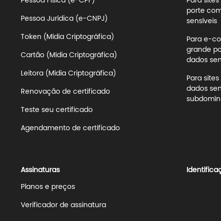
Pessoa Física (e-CPF)
Para site
porte com
Pessoa Jurídica (e-CNPJ)
sensíveis
Token (Mídia Criptográfica)
Para e-co
grande po
Cartão (Mídia Criptográfica)
dados sens
Leitora (Mídia Criptográfica)
Para site
dados sen
Renovação de certificado
subdomíni
Teste seu certificado
Agendamento de certificado
Assinaturas
Identifica
Planos e preços
Verificador de assinatura