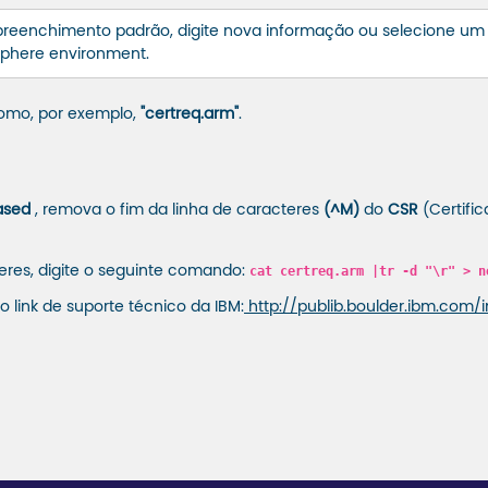
o preenchimento padrão, digite nova informação ou selecione 
bsphere environment.
como, por exemplo,
"certreq.arm"
.
ased
, remova o fim da linha de caracteres
(^M)
do
CSR
(Certific
eres, digite o seguinte comando:
cat certreq.arm |tr -d "\r" > n
 link de suporte técnico da IBM:
http://publib.boulder.ibm.com/i