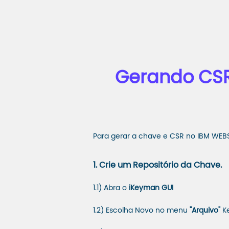
Gerando CSR
Para gerar a chave e CSR no IBM WEBSPH
1. Crie um Repositório da Chave.
1.1) Abra o
iKeyman GUI
1.2) Escolha Novo no menu
"Arquivo"
Ke