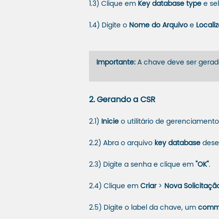
1.3) Clique em
Key database type
e se
1.4) Digite o
Nome do Arquivo
e
Locali
Importante:
A chave deve ser gerad
2. Gerando a CSR
2.1)
Inicie
o utilitário de gerenciament
2.2) Abra o arquivo
key database
desej
2.3) Digite a senha e clique em
"OK"
.
2.4) Clique em
Criar
>
Nova Solicitaçã
2.5) Digite o label da chave, um
comm