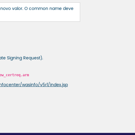
um novo valor. O common name deve
ate Signing Request).
ew_certreq.arm
nfocenter/wasinfo/v5r1/index.jsp