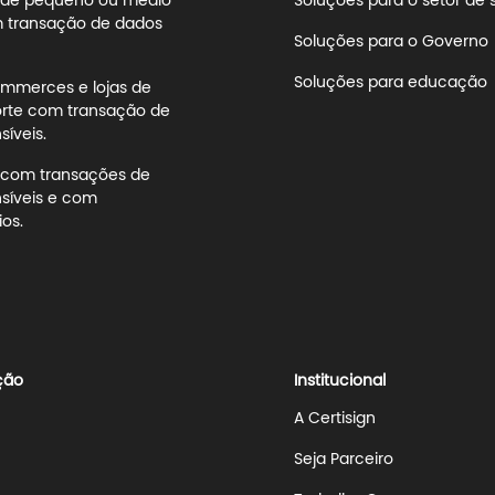
s de pequeno ou médio
Soluções para o setor de
 transação de dados
Soluções para o Governo
Soluções para educação
mmerces e lojas de
rte com transação de
íveis.
s com transações de
síveis e com
os.
ção
Institucional
A Certisign
Seja Parceiro