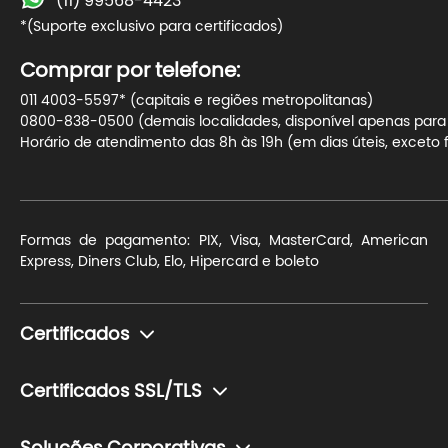
(11) 99568-4423
*(Suporte exclusivo para certificados)
Comprar por telefone:
011 4003-5597* (capitais e regiões metropolitanas)
0800-838-0500 (demais localidades, disponível apenas para t
Horário de atendimento das 8h às 19h (em dias úteis, exceto f
Formas de pagamento: PIX, Visa, MasterCard, American
Express, Diners Club, Elo, Hipercard e boleto
Certificados
Monte seu certificado
Certificados SSL/TLS
Pessoa Física (e-CPF)
Para blogs e sites de conteúdo
Pessoa Jurídica (e-CNPJ)