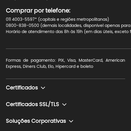
Comprar por telefone:
011 4003-5597* (capitais e regiões metropolitanas)
0800-838-0500 (demais localidades, disponível apenas para t
Horário de atendimento das 8h às 19h (em dias úteis, exceto f
Formas de pagamento: PIX, Visa, MasterCard, American
Express, Diners Club, Elo, Hipercard e boleto
Certificados
Monte seu certificado
Certificados SSL/TLS
Pessoa Física (e-CPF)
Para blogs e sites de conteúdo
Pessoa Jurídica (e-CNPJ)
Soluções Corporativas
Para sites de pequeno ou médio porte com transação de