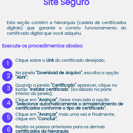
Site Seguro
Esta seção contém a hierarquia (cadeia de certificados
digitais) que garante o correto funcionamento do
certificado digital que você adquiriu.
Execute os
procedimentos
abaixo:
Clique sobre o
Link
do certificado desejado;
1
Na janela
"Download de Arquivo"
, escolha a opção
2
"Abrir"
;
Quando a janela
"Certificado"
aparecer, clique no
3
botão
"Instalar certificado"
(localizado na parte
inferior da janela);
Clique em
"Avançar"
. Deixe marcada a opção
4
"Selecionar automaticamente o armazenamento de
certificados conforme o tipo de certificado"
;
Clique em
"Avançar"
mais uma vez e finalmente,
5
clique em
"Concluir"
;
Repita os passos anteriores para os demais
6
certificados da hierarquia
.