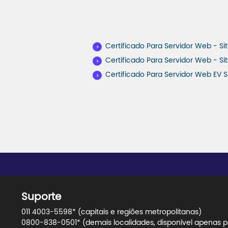
Certificado Para Servidor Web - Si
Certificado Para Servidor Web - Si
Certificado Para Servidor Web EV S
Suporte
011 4003-5598* (capitais e regiões metropolitanas)
0800-838-0501* (demais localidades, disponível apenas pa