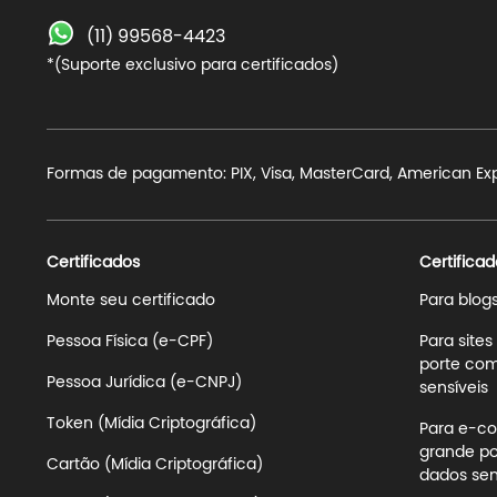
(11) 99568-4423
*(Suporte exclusivo para certificados)
Formas de pagamento: PIX, Visa, MasterCard, American Expre
Certificados
Certificad
Monte seu certificado
Para blog
Pessoa Física (e-CPF)
Para site
porte com
Pessoa Jurídica (e-CNPJ)
sensíveis
Token (Mídia Criptográfica)
Para e-co
grande po
Cartão (Mídia Criptográfica)
dados sens