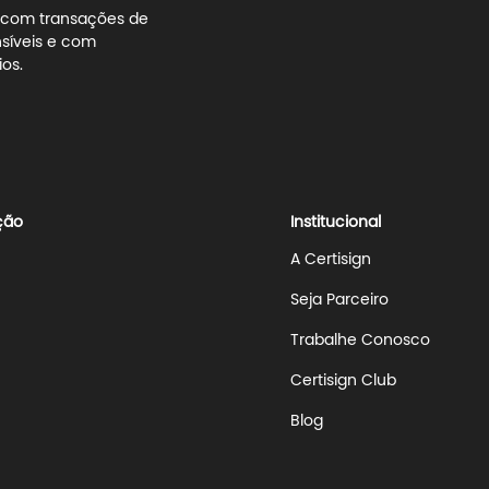
s com transações de
síveis e com
os.
ção
Institucional
A Certisign
Seja Parceiro
Trabalhe Conosco
Certisign Club
Blog