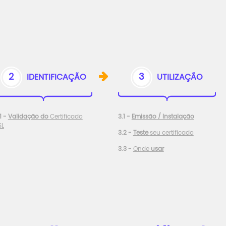
2
3
IDENTIFICAÇÃO
UTILIZAÇÃO
1 -
Validação do
Certificado
3.1 -
Emissão / Instalação
SL
3.2 -
Teste
seu certificado
3.3 -
Onde
usar