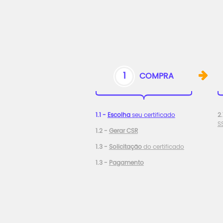
1
COMPRA
1.1 -
Escolha
seu certificado
2.
S
1.2 -
Gerar CSR
1.3 -
Solicitação
do certificado
1.3 -
Pagamento