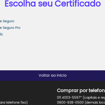
Escolha seu Certificado
te Seguro
te Seguro Pro
SL
Voltar ao início
Comprar por telefon
011 4003-5597* (capitais e re
ra telefone fixo)
0800-838-0500 (demais locali